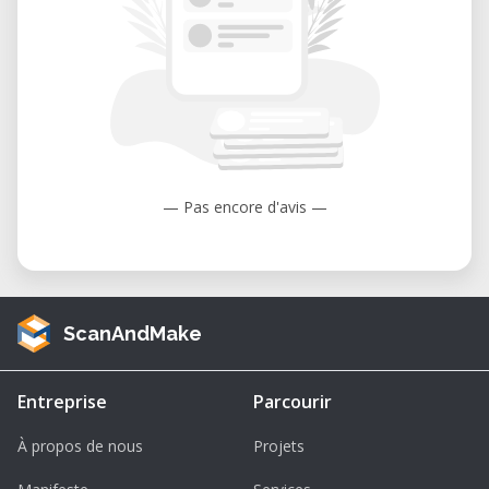
— Pas encore d'avis —
ScanAndMake
Entreprise
Parcourir
À propos de nous
Projets