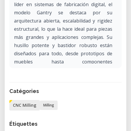
líder en sistemas de fabricación digital, el
modelo Gantry se destaca por su
arquitectura abierta, escalabilidad y rigidez
estructural, lo que la hace ideal para piezas
más grandes y aplicaciones complejas. Su
husillo potente y bastidor robusto están
diseñados para todo, desde prototipos de
muebles hasta componentes
arquitectónicos y flujos de trabajo de
fabricación avanzados.
Catégories
Por qué alquilar la ShopBot Gantry en
nuestro laboratorio?
CNC Milling
Milling
Alquilar la ShopBot Gantry CNC en nuestro
laboratorio le da acceso a un sistema de
Étiquettes
fabricación digital de alta rendimiento