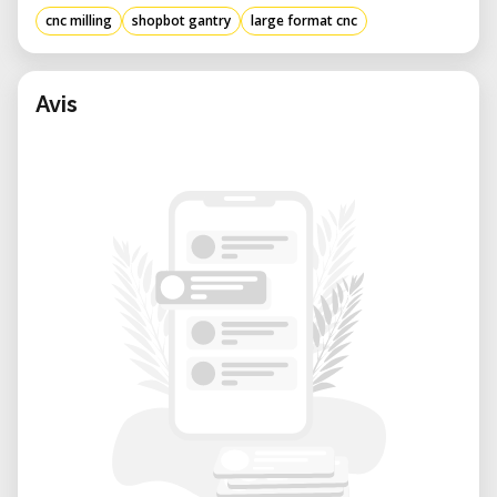
diseñado para precisión y productividad. Ya
cnc milling
shopbot gantry
large format cnc
sea que esté prototipando piezas grandes,
experimentando con procesos sustractivos
o produciendo paneles intrincados, esta
Avis
máquina ofrece resultados consistentes de
calidad industrial.
Ventajas de alquilar en nuestro laboratorio:
• Soporte experto: Nuestro personal
experimentado puede ayudar con la
configuración de archivos, generación de
trayectorias de herramientas, selección de
brocas y operación segura.
• Reserva flexible: Reserve la máquina según
su cronograma—ideal para proyectos de
corto plazo o producciones únicas.
• Ambiente colaborativo: Trabaje junto a