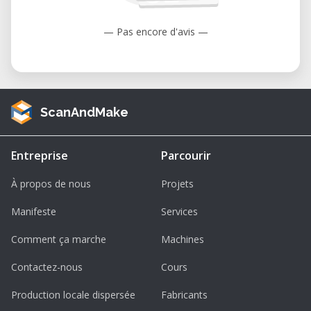
diseñadores y ingenieros capacitados en un
— Pas encore d'avis —
entorno de laboratorio bien equipado.
• Acceso rentable: Evite la inversión
significativa en la compra, alojamiento y
mantenimiento de una fresadora CNC
ScanAndMake
grande.
• Garantía de condiciones óptimas: La
máquina se mantiene meticulosamente,
Entreprise
Parcourir
calibrada y limpia para garantizar un
À propos de nous
Projets
funcionamiento óptimo y precisión.
Manifeste
Services
Resumen rápido
Comment ça marche
Machines
• Nombre de la máquina: ShopBot Gantry
CNC Router
Contactez-nous
Cours
• Fabricante: ShopBot Tools
Production locale dispersée
Fabricants
• Tipo: Fresadora CNC de gran formato