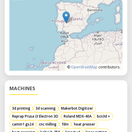
©
OpenStreetMap
contributors.
MACHINES
3d printing
3d scanning
Makerbot Digitizer
Reprap Prusa i3 Electron 3D
Roland MDX-40A
bcn3d +
camm1 gs24
cnc milling
fdm
heat presser