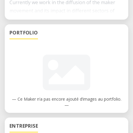
Currently we work in the diffusion of the maker
movement and its impact in different sectors of
our region (Education, art, medicine,
entrepreneurs, ...). Xtrene has a small mobile
PORTFOLIO
laboratory that traverses rural populations of our
environment.
The goal in 2017 is to acquire a laser cutter, which
will allow xtrene is mini Fab Lab Updated (08/2018):
we already have a laser cutter (500mm x 700mm -
80w power).
— Ce Maker n’a pas encore ajouté d’images au portfolio.
—
ENTREPRISE