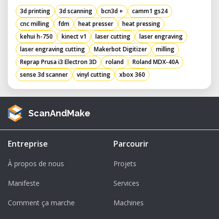
3d printing
3d scanning
bcn3d +
camm1 gs24
cnc milling
fdm
heat presser
heat pressing
kehui h-750
kinect v1
laser cutting
laser engraving
laser engraving cutting
Makerbot Digitizer
milling
Reprap Prusa i3 Electron 3D
roland
Roland MDX-40A
sense 3d scanner
vinyl cutting
xbox 360
ScanAndMake
Entreprise
Parcourir
À propos de nous
Projets
Manifeste
Services
Comment ça marche
Machines