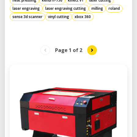
heat pressing
kehui h-750
kinect v1
laser cutting
laser engraving
laser engraving cutting
milling
roland
sense 3d scanner
vinyl cutting
xbox 360
Page 1
of
2