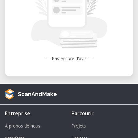
— Pas encore d'avis —
ScanAndMake
Entreprise
Parcourir
À propos de nous
Projets