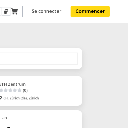
Se connecter
Commencer
ETH Zentrum
(0)
CH, Zürich (de), Zürich
 1 an