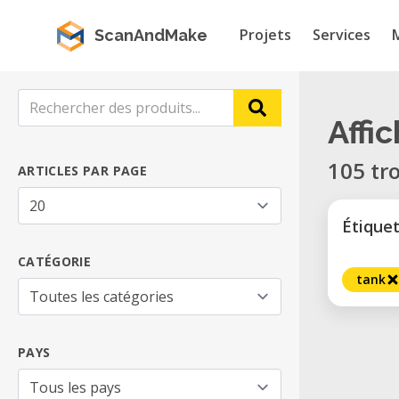
Projets
Services
ScanAndMake
Affi
105 tr
ARTICLES PAR PAGE
Étique
CATÉGORIE
tank
PAYS