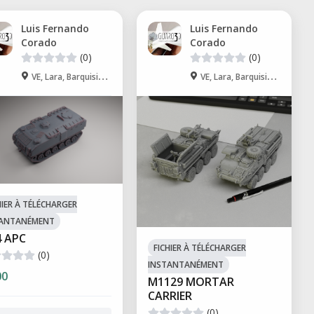
Luis Fernando
Luis Fernando
Corado
Corado
(0)
(0)
VE, Lara, Barquisimeto
VE, Lara, Barquisimeto
HIER À TÉLÉCHARGER
TANTANÉMENT
 APC
FICHIER À TÉLÉCHARGER
(0)
INSTANTANÉMENT
00
M1129 MORTAR
CARRIER
(0)