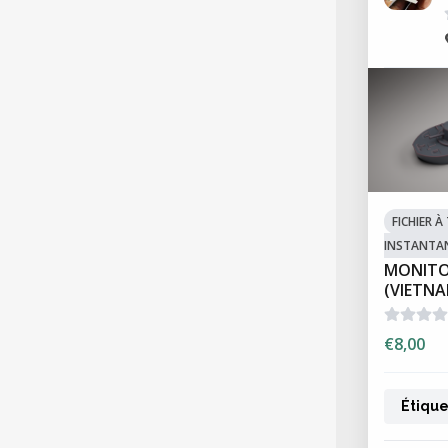
FICHIER 
INSTANTA
MONITO
(VIETN
€8,00
Étique