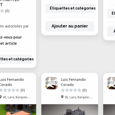
FT
Étiquettes et catégories
(0)
É
Ajouter au panier
ns autorisées par
z-vous pour
et article
ttes et catégories
Luis Fernando
Luis Fernando
Corado
Corado
(0)
(0)
VE, Lara, Barquisimeto
VE, Lara, Barquisimeto