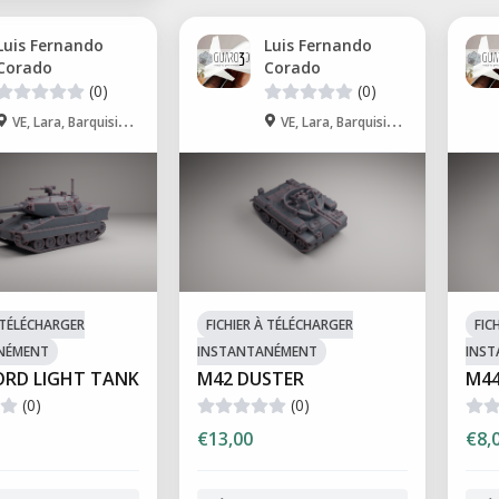
Luis Fernando
Luis Fernando
Corado
Corado
(0)
(0)
VE, Lara, Barquisimeto
VE, Lara, Barquisimeto
À TÉLÉCHARGER
FICHIER À TÉLÉCHARGER
FIC
NÉMENT
INSTANTANÉMENT
INS
ORD LIGHT TANK
M42 DUSTER
M44
(0)
(0)
€13,00
€8,