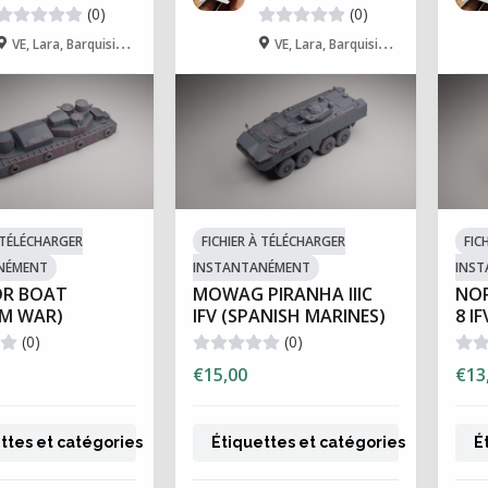
(0)
(0)
VE, Lara, Barquisimeto
VE, Lara, Barquisimeto
À TÉLÉCHARGER
FICHIER À TÉLÉCHARGER
FIC
NÉMENT
INSTANTANÉMENT
INS
R BOAT
MOWAG PIRANHA IIIC
NOR
AM WAR)
IFV (SPANISH MARINES)
8 IF
(0)
(0)
€15,00
€13
ttes et catégories
Étiquettes et catégories
É