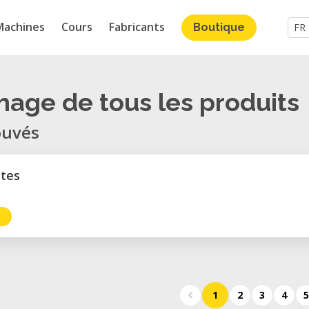
Machines
Cours
Fabricants
Boutique
FR
chage de tous les produits
ouvés
ttes
1
2
3
4
5