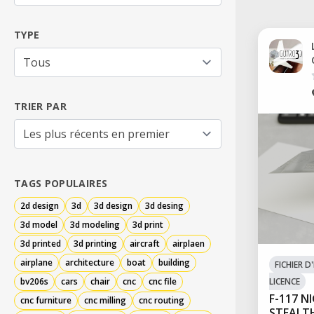
TYPE
TRIER PAR
TAGS POPULAIRES
2d design
3d
3d design
3d desing
3d model
3d modeling
3d print
3d printed
3d printing
aircraft
airplaen
airplane
architecture
boat
building
FICHIER 
bv206s
cars
chair
cnc
cnc file
LICENCE
F-117 
cnc furniture
cnc milling
cnc routing
STEALT