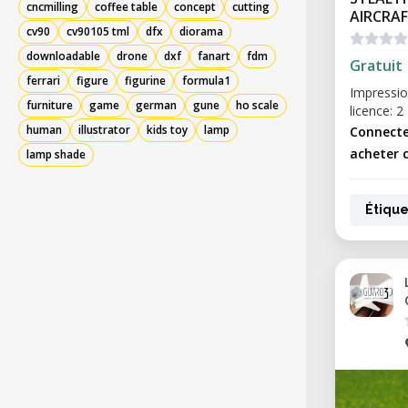
cncmilling
coffee table
concept
cutting
AIRCRA
cv90
cv90105 tml
dfx
diorama
downloadable
drone
dxf
fanart
fdm
Gratuit
ferrari
figure
figurine
formula1
Impressio
furniture
game
german
gune
ho scale
licence: 2
human
illustrator
kids toy
lamp
Connecte
acheter c
lamp shade
Étique