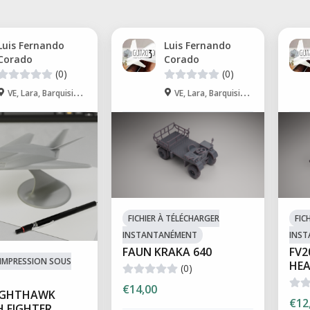
Luis Fernando
Luis Fernando
Corado
Corado
(0)
(0)
VE, Lara, Barquisimeto
VE, Lara, Barquisimeto
FICHIER À TÉLÉCHARGER
FIC
INSTANTANÉMENT
INS
FAUN KRAKA 640
FV2
D'IMPRESSION SOUS
HEA
(0)
€14,00
NIGHTHAWK
€12
H FIGHTER