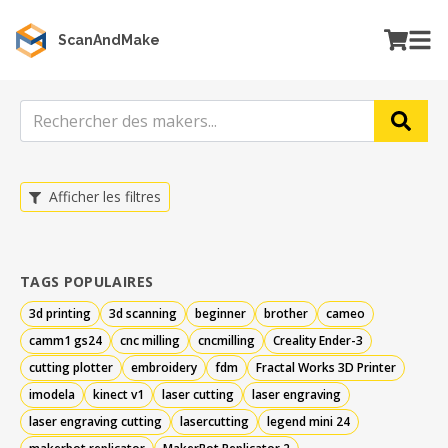
ScanAndMake
Afficher les filtres
TAGS POPULAIRES
3d printing
3d scanning
beginner
brother
cameo
camm1 gs24
cnc milling
cncmilling
Creality Ender-3
cutting plotter
embroidery
fdm
Fractal Works 3D Printer
imodela
kinect v1
laser cutting
laser engraving
laser engraving cutting
lasercutting
legend mini 24