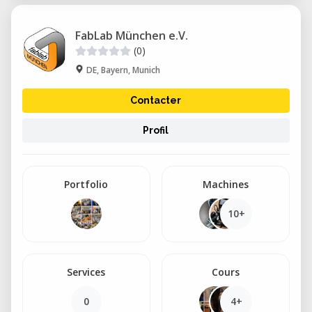
FabLab München e.V.
(0)
DE, Bayern, Munich
Contacter
Profil
Portfolio
Machines
10+
Services
Cours
0
4+