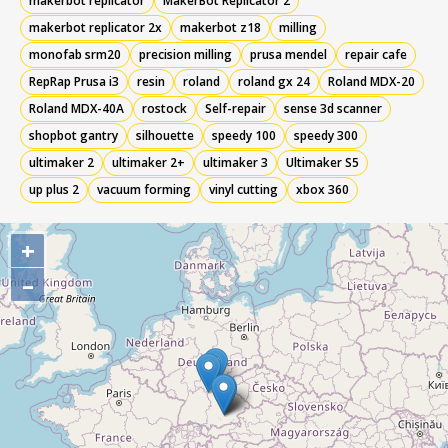
makerbot replicator
MakerBot Replicator 2
makerbot replicator 2x
makerbot z18
milling
monofab srm20
precision milling
prusa mendel
repair cafe
RepRap Prusa i3
resin
roland
roland gx 24
Roland MDX-20
Roland MDX-40A
rostock
Self-repair
sense 3d scanner
shopbot gantry
silhouette
speedy 100
speedy 300
ultimaker 2
ultimaker 2+
ultimaker 3
Ultimaker S5
up plus 2
vacuum forming
vinyl cutting
xbox 360
+
–