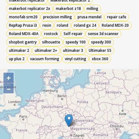
makerbot replicator
MakerBot Replicator 2
makerbot replicator 2x
makerbot z18
milling
monofab srm20
precision milling
prusa mendel
repair cafe
RepRap Prusa i3
resin
roland
roland gx 24
Roland MDX-20
Roland MDX-40A
rostock
Self-repair
sense 3d scanner
shopbot gantry
silhouette
speedy 100
speedy 300
ultimaker 2
ultimaker 2+
ultimaker 3
Ultimaker S5
up plus 2
vacuum forming
vinyl cutting
xbox 360
+
–