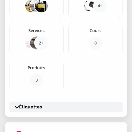
4+
Services
Cours
2+
0
Produits
0
Étiquettes