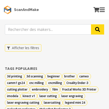
ScanAndMake
Afficher les filtres
TAGS POPULAIRES
3d printing
3d scanning
beginner
brother
cameo
camm1 gs24
cnc milling
cncmilling
Creality Ender-3
cutting plotter
embroidery
fdm
Fractal Works 3D Printer
imodela
kinect v1
laser cutting
laser engraving
laser engraving cutting
lasercutting
legend mini 24