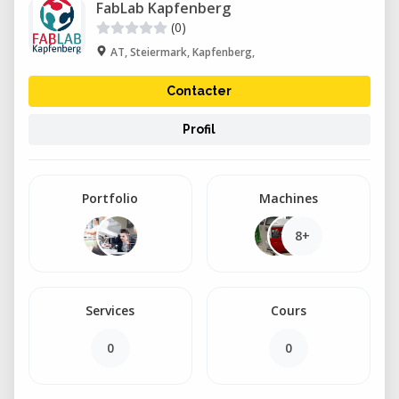
FabLab Kapfenberg
(0)
AT, Steiermark, Kapfenberg,
Contacter
Profil
Portfolio
Machines
8+
Services
Cours
0
0