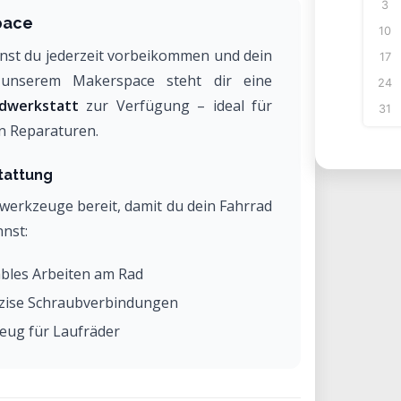
3
pace
10
st du jederzeit vorbeikommen und dein
17
n unserem Makerspace steht dir eine
24
adwerkstatt
zur Verfügung – ideal für
31
en Reparaturen.
tattung
alwerkzeuge bereit, damit du dein Fahrrad
nnst:
bles Arbeiten am Rad
zise Schraubverbindungen
zeug für Laufräder
lt- und Antriebssysteme