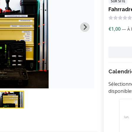
SUR SITE
Fahrradr
€1,00
— À l
Calendri
Sélectionn
disponible
lun.