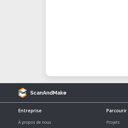
unabhängig bleiben möchten.
ScanAndMake
Entreprise
Parcourir
À propos de nous
Projets