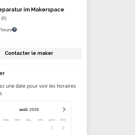
eparatur im Makerspace
(0)
?
'heure
Contacter le maker
er
ez une date pour voir les horaires
s.
août
2026
mar.
mer.
jeu.
ven.
sam.
dim.
1
2