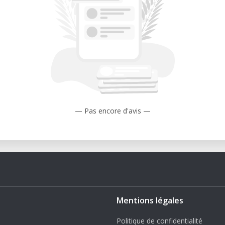
kshop und Gerät und ermöglicht dir den
ng der jeweiligen Maschinen im FabLab.
at
— Pas encore d'avis —
e.at
op?
ie Grundlage für sicheres Arbeiten im
r technisches Wissen, sondern auch den
t Maschinen und Materialien in einer
Mentions légales
Politique de confidentialité