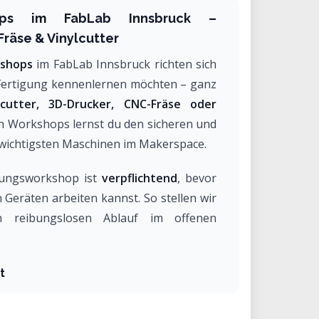
shops im FabLab Innsbruck –
Fräse & Vinylcutter
kshops
im FabLab Innsbruck richten sich
en Fertigung kennenlernen möchten – ganz
rcutter, 3D-Drucker, CNC-Fräse oder
en Workshops lernst du den sicheren und
wichtigsten Maschinen im Makerspace.
rungsworkshop ist
verpflichtend
, bevor
 Geräten arbeiten kannst. So stellen wir
en reibungslosen Ablauf im offenen
t
tigung und Maker-Technologien