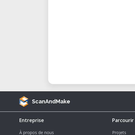
Die Teilnahmegebühr gilt pro Wor
Zugang zur eigenständigen Nutzu
Ort & Kontakt
Spielraum FabLab e.V.
Franz-Fischerstraße 12
A-6020 Innsbruck
E-Mail:
fablab@spielraumfueralle.
Web: www.fablab.spielraumfuerall
Warum ein Einführungsworksh
Die Einführungsworkshops sind d
ScanAndMake
FabLab. Sie vermitteln nicht nu
verantwortungsvollen Umgang mi
Entreprise
Parcourir
offenen Werkstattumgebung.
À propos de nous
Projets