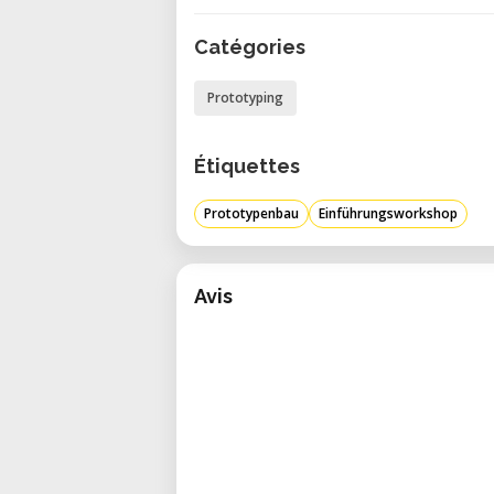
Sicherer Umgang mit Laser
Vinylcutter
Catégories
Einführung in Materialien, So
Prototyping
Vorbereitung eigener Projekt
Praktische Tipps für saubere 
Étiquettes
Für wen sind die Workshops ge
Prototypenbau
Einführungsworkshop
Die Einführungsworkshops sind i
ohne Vorkenntnisse
, die in die
egal ob Studierende, Kreativ
Avis
Interessierte aus Handwerk und D
Kosten
30 €
– ermäßigt (Studierende, 
40 €
– Vollpreis