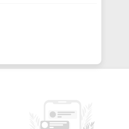
cutter, 3D-Druckern, CNC-Fräse und
ftware und Arbeitsabläufe
e für die Maschinen
und erfolgreiche Ergebnisse
eignet?
deal für
Einsteigerinnen und Einsteiger
 digitale Fertigung einsteigen möchten –
e, Gründer*innen, Hobby-Maker oder
esign.
Arbeitssuchende, Nicht-Erwerbstätige)