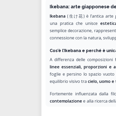
Ikebana: arte giapponese de
Ikebana
(生け花) è l’antica arte g
una pratica che unisce
estetica
semplice decorazione, rappresent
connessione con la natura, svilupp
Cos’è l’Ikebana e perché è unic
A differenza delle composizioni f
linee essenziali, proporzioni e 
foglie e persino lo spazio vuoto
equilibrio visivo tra
cielo, uomo e 
Fortemente influenzata dalla filo
contemplazione
e alla ricerca del
ogni composizione in un momento 