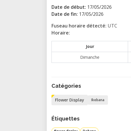
Ikebana oggi: una pratica creat
Date de début:
17/05/2026
Date de fin:
17/05/2026
Oggi l’Ikebana è apprezzata in t
rilassante, ideale per migliorare
Fuseau horaire détecté:
UTC
spazi domestici o lavorativi con un
Horaire:
Le principali scuole di Ikebana off
Jour
Dimanche
Ikenobo
– stile tradizionale e
Ohara
– enfasi su paesaggi na
Sogetsu
– interpretazione mo
Catégories
Benefici dell’Ikebana
Flower Display
Ikebana
Favorisce il benessere menta
Stimola creatività e concent
Étiquettes
Valorizza materiali naturali e 