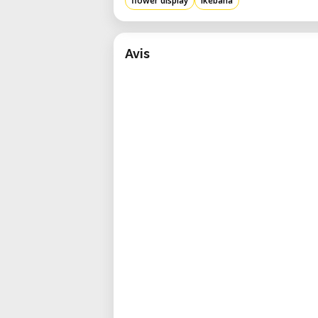
Dona eleganza minimalista
ag
flower display
ikebana
Scopri l’arte dell’Ikebana
Avis
Avvicinarsi all’Ikebana significa 
una vera
opera d’arte
, capace d
interiore.