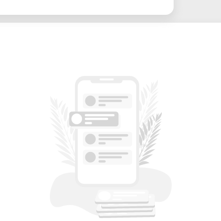
li ambienti
trasformare ogni composizione floreale in
i esprimere emozioni, stagioni e armonia