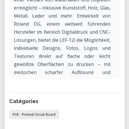
ermöglicht – inklusive Kunststoff, Holz, Glas,
Metall, Leder und mehr. Entwickelt von
Roland DG, einem weltweit führenden
Hersteller im Bereich Digitaldruck und CNC-
Lösungen, bietet die LEF-12i die Möglichkeit,
individuelle Designs, Fotos, Logos und
Texturen direkt auf flache oder leicht
gewölbte Oberflächen zu drucken – mit
gestochen scharfer Auflösung und
langlebigen UV-Tinten.
Warum die Roland VersaUV LEF-12i in
Catégories
unserem Labor mieten?
Die Miete der Roland LEF-12i über unser
PCB - Printed Circuit Board
Labor bietet Ihnen direkten Zugang zu
modernster UV-Drucktechnologie, ideal für