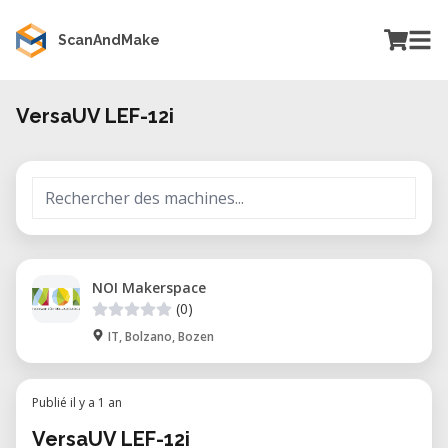
ScanAndMake
VersaUV LEF-12i
NOI Makerspace
(0)
IT, Bolzano, Bozen
Publié il y a 1 an
VersaUV LEF-12i