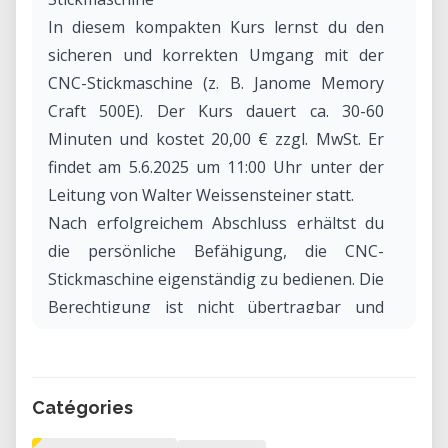
In diesem kompakten Kurs lernst du den
sicheren und korrekten Umgang mit der
CNC-Stickmaschine (z. B. Janome Memory
Craft 500E). Der Kurs dauert ca. 30-60
Minuten und kostet 20,00 € zzgl. MwSt. Er
findet am 5.6.2025 um 11:00 Uhr unter der
Leitung von Walter Weissensteiner statt.
Nach erfolgreichem Abschluss erhältst du
die persönliche Befähigung, die CNC-
Stickmaschine eigenständig zu bedienen. Die
Berechtigung ist nicht übertragbar und
verfällt nach einem Jahr Inaktivität. Die
Kurse werden mit 2 bis maximal 8
Teilnehmern durchgeführt. Sollte sich kein
Catégories
zweiter Teilnehmer finden, kann sich der
Kursstart um bis zu einen Monat verzögern.