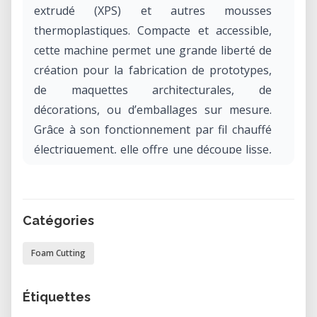
extrudé (XPS) et autres mousses
thermoplastiques. Compacte et accessible,
cette machine permet une grande liberté de
création pour la fabrication de prototypes,
de maquettes architecturales, de
décorations, ou d’emballages sur mesure.
Grâce à son fonctionnement par fil chauffé
électriquement, elle offre une découpe lisse,
sans poussière, et très précise.
Pourquoi réserver la FoxAlien HW40 dans
Catégories
notre laboratoire ?
Louer la FoxAlien HW40 dans notre espace
Foam Cutting
vous permet d'accéder à une machine de
découpe CNC spécialisée sans avoir à
Étiquettes
investir dans l’achat ou l’entretien. Que vous