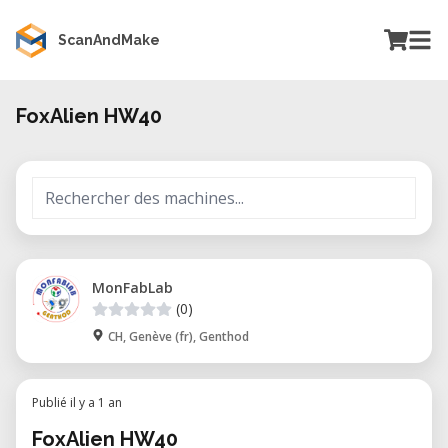
ScanAndMake
FoxAlien HW40
MonFabLab
(0)
CH, Genève (fr), Genthod
Publié il y a 1 an
FoxAlien HW40