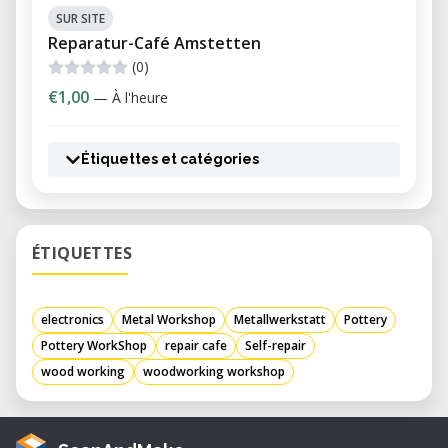
SUR SITE
Reparatur-Café Amstetten
(0)
€1,00
— À l'heure
Étiquettes et catégories
ÉTIQUETTES
electronics
Metal Workshop
Metallwerkstatt
Pottery
Pottery WorkShop
repair cafe
Self-repair
wood working
woodworking workshop