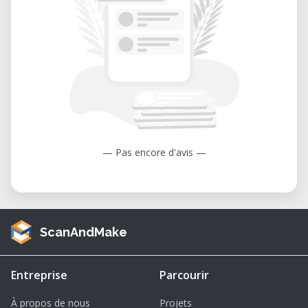
— Pas encore d'avis —
ScanAndMake
Entreprise
Parcourir
À propos de nous
Projets