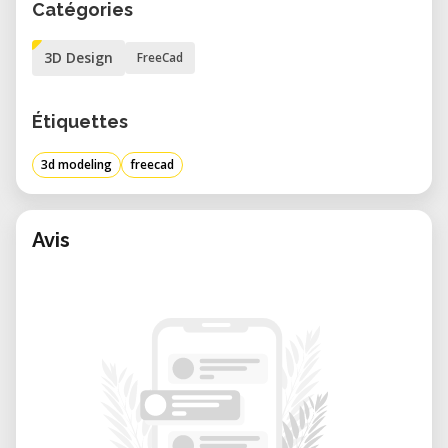
Catégories
paramétrique avec FreeCAD
• Création et modification d’objets simples
3D Design
FreeCad
• Exportation de fichiers au format STL pour
l’impression 3D
Étiquettes
• Impression de votre première pièce sur les
imprimantes Prusa-mini+ du Fablab
3d modeling
freecad
Points forts de la formation :
• Utilisation de FreeCAD, un logiciel libre,
Avis
puissant et adapté à tous les niveaux
• Accompagnement personnalisé et pratique
• Accès direct aux machines du Fablab pour
concrétiser vos idées
Public visé :
• Adultes, étudiants, débutants en 3D ou
impression 3D