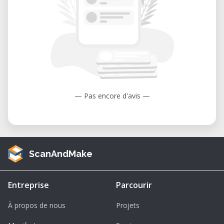
• Créateurs, bricoleurs, artistes, ingénieurs,
enseignants
Matériel :
• Apportez votre ordinateur portable (prêt
possible sur demande)
Inscription simplifiée :
— Pas encore d'avis —
Confirmez votre participation par email à
max.baumann[at]fablab-riviera.ch. Vous êtes
inscrit·e dès l’envoi de votre mail, sauf
réponse indiquant que la session est
ScanAndMake
complète.
Entreprise
Parcourir
À propos de nous
Projets