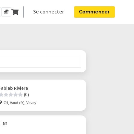
Se connecter
Commencer
Fablab Riviera
(0)
CH, Vaud (fr), Vevey
 1 an