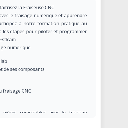
aîtrisez la Fraiseuse CNC
 avec le fraisage numérique et apprendre
articipez à notre formation pratique au
es les étapes pour piloter et programmer
Estlcam.
age numérique
blab
 et de ses composants
au fraisage CNC
 pièces compatibles avec le fraisage