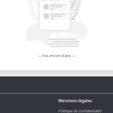
réalables en CNC ?
our les débutants.
é sur place ?
éjà installé sur votre ordinateur.
 à la formation ?
ipants pour garantir un accompagnement
sage numérique, formation fraiseuse CNC,
— Pas encore d'avis —
 fraisage numérique, formation Estlcam
b Riviera.
Mentions légales
Politique de confidentialité