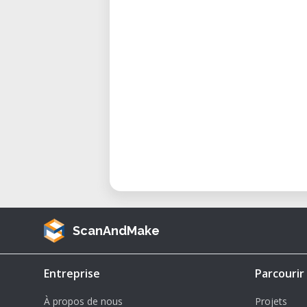
Dois-je avoir des connaissances p
Non, cette formation est conçue p
Le logiciel Estlcam sera-t-il install
Non, merci de venir avec Estlcam d
Combien de personnes participent
Le groupe est limité à 10 partic
de qualité.
Mots-clés ciblés : formation frai
atelier fraisage CNC, initiation
CNC, fraisage CNC débutant, Fabla
ScanAndMake
Entreprise
Parcourir
À propos de nous
Projets