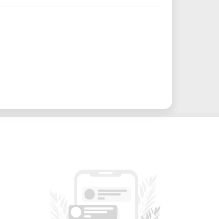
réel
s fichiers d’usinage
nnes pour un suivi personnalisé
cessible aux débutants
eur avec Estlcam installé si possible
ez un email à nicolas.zufferey[at]fablab-
l’envoi de votre email, sauf réponse
mplète.