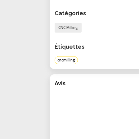
Utilisation du logiciel Estlcam CNC
Catégories
• Pilotage de la machine en temps 
CNC Milling
Utilisation du logiciel Estlcam CAM
• Programmation et préparation de
Étiquettes
Informations pratiques
cncmilling
• Lieu : Fablab Riviera
• Participants : Maximum 10 perso
• Prérequis : Aucun, formation ac
Avis
• Matériel : Apportez votre ordinat
• Inscription obligatoire : envoy
riviera.ch
Considérez-vous inscrit.e dès 
indiquant que la formation est co
FAQ