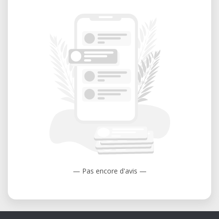
efficaces lors de l’utilisation de la
découpeuse.
Comment bien se préparer à la formation ?
Pour tirer le meilleur parti de la formation, il
est conseillé d’installer à l’avance le logiciel
Silhouette Studio sur votre ordinateur. Si
possible, apportez votre ordinateur
portable pour suivre les exercices pratiques
en temps réel.
Peut-on découper du papier avec la
découpeuse vinyle ?
— Pas encore d'avis —
Oui, la découpeuse vinyle permet de
découper du papier. Toutefois, pour des
découpes papier plus rapides, précises et