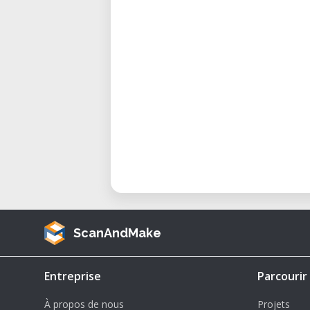
gelegentliche Nutzung.
• Optionale Expertenunterstützun
unserer Labortechniker.
• Vielfalt an Materialien: Ex
Materialien, ohne große Mengen 
• Bequemer Zugang zur Technologi
Technologie für Ihre kreativen Be
Bereit, Ihre kreativen Ideen zum 
Laborname] noch heute, um die
Team freut sich darauf, Ihnen zu h
ScanAndMake
Entreprise
Parcourir
À propos de nous
Projets