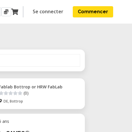
Se connecter
Commencer
Fablab Bottrop or HRW FabLab
(0)
DE, Bottrop
 5 ans