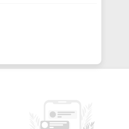
tetikettierung.
Erstellen Sie filigrane Papiermotive,
und Einladungen.
Schneiden Sie Vinyl für professionelle
tzschablonen.
Sie Wandtattoos, Fensterbilder oder
räzises Schneiden von Materialien wie
für Prototypen oder Modelle.
hüler und Lehrer für praktische Design-
e CAMEO® bei unserem Labor:
srüstung: Nutzen Sie eine hochwertige
hohe Anschaffungskosten.
rfekt für kurzfristige Projekte oder