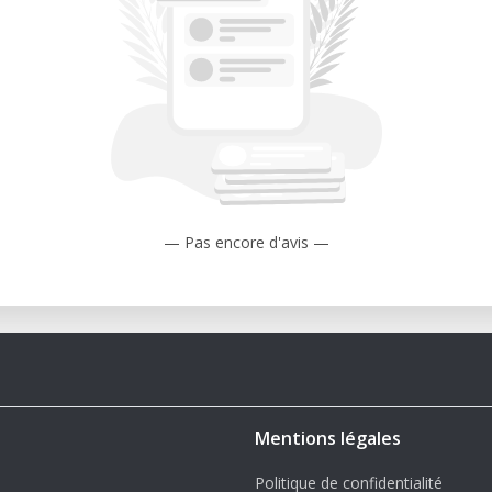
g: Profitieren Sie von der Unterstützung
perimentieren Sie mit verschiedenen
kaufen zu müssen.
e: Einfacher Zugriff auf spezialisierte
dürfnisse.
Leben zu erwecken? Kontaktieren Sie [Ihr
— Pas encore d'avis —
 Silhouette CAMEO® zu mieten. Unser
elfen!
Mentions légales
Politique de confidentialité