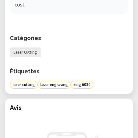
cost.
Catégories
Laser Cutting
Étiquettes
laser cutting
laser engraving
zing 6030
Avis