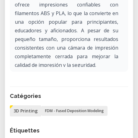
ofrece impresiones confiables con
filamentos ABS y PLA, lo que la convierte en
una opción popular para principiantes,
educadores y aficionados. A pesar de su
pequeño tamaño, proporciona resultados
consistentes con una cámara de impresión
completamente cerrada para mejorar la
calidad de impresión y la seguridad.
¿Por qué alquilar el Up! Mini en nuestro
laboratorio?
Alquilar el Up! Mini en nuestro laboratorio
Catégories
ofrece una excelente oportunidad para
cualquiera que desee prototipar objetos
3D Printing
FDM - Fused Deposition Modeling
pequeños, explorar los fundamentos de la
impresión 3D o producir piezas funcionales
Étiquettes
con un presupuesto limitado. Es ideal para