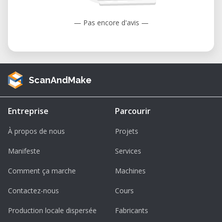
• Velocidad máxima del eje rotacional: 40°
por segundo
— Pas encore d'avis —
• Resolución: 0,000125 pulgadas (lineal),
0,025° (rotacional)
• Repetibilidad: ±0,002 pulgadas (lineal),
±0,05° (rotacional)
ScanAndMake
Husillo:
• Rango de velocidad: 2.000–10.000 RPM
Entreprise
Parcourir
(modelo V2-10)
• Potencia: 104 vatios
À propos de nous
Projets
• Herramientas: Vástago de 1/8 pulgada;
Manifeste
Services
disponibles pinzas para herramientas de 2
mm, 3 mm o 4 mm
Comment ça marche
Machines
Control y Software:
Contactez-nous
Cours
• Controlador: BeagleBone Black ejecutando
Production locale dispersée
Fabricants
LinuxCNC