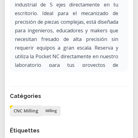
industrial de 5 ejes directamente en tu
escritorio. Ideal para el mecanizado de
precisión de piezas complejas, está diseñada
para ingenieros, educadores y makers que
necesitan fresado de alta precisión sin
requerir equipos a gran escala. Reserva y
utiliza la Pocket NC directamente en nuestro
laboratorio para tus proyectos de
prototipado y educativos.
¿Qué es la Pocket NC Fresadora CNC de
Escritorio de 5 Ejes?
Catégories
La Pocket NC es una fresadora CNC de
escritorio con 5 ejes, diseñada para producir
CNC Milling
Milling
piezas complejas a partir de diversos
materiales, como plásticos, madera y
Étiquettes
metales. Fabricada por Penta Machine