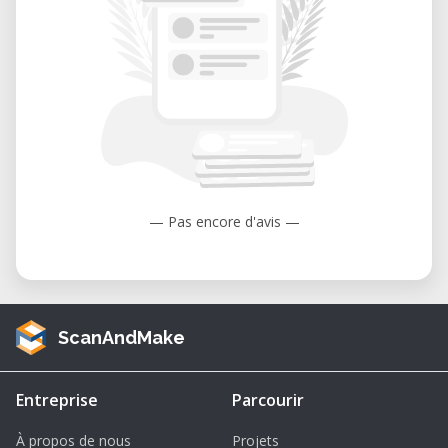
— Pas encore d'avis —
ScanAndMake
Entreprise
Parcourir
À propos de nous
Projets