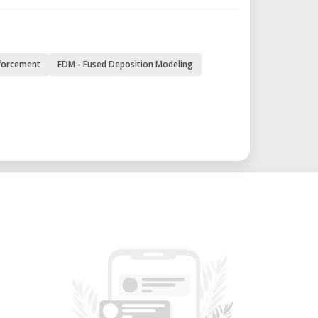
(12.6 × 5.2 × 6 pulgadas)
nforcement
FDM - Fused Deposition Modeling
 (CFR)
o (FFF)
e células cerradas con reforzamiento
 picada)