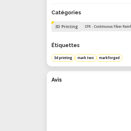
Volumen de Construcción
Catégories
• Dimensiones: 320 × 132 × 154 mm 
• Capacidad de Volumen: 6.5 L
3D Printing
CFR - Continuous Fiber Rei
Tecnología de Impresión
• Procesos:
Étiquettes
• Reforzamiento Continuo de Fibra
• Fabricación por Filamento Fundid
3d printing
mark two
markforged
• Resolución de Capa:
• Predeterminada: 100 μm
• Máxima: 250 μm
Avis
• Geometría Interna: Relleno d
continuo de fibra
Materiales
• Plásticos Disponibles:
• Onyx (nylon con fibra de carbono
• Nylon Blanco