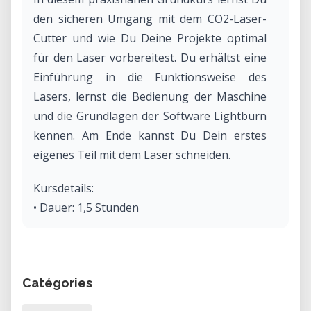
den sicheren Umgang mit dem CO2-Laser-
Cutter und wie Du Deine Projekte optimal
für den Laser vorbereitest. Du erhältst eine
Einführung in die Funktionsweise des
Lasers, lernst die Bedienung der Maschine
und die Grundlagen der Software Lightburn
kennen. Am Ende kannst Du Dein erstes
eigenes Teil mit dem Laser schneiden.
Kursdetails:
• Dauer: 1,5 Stunden
• Kosten: 75 CHF (45 CHF für
Vereinsmitglieder)
• Keine Vorkenntnisse nötig. Bitte bring ein
Catégories
vorbereitetes Vektor-Datei (z.B. DXF) auf
USB-Stick mit.