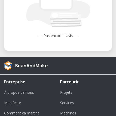
— Pas encore d'avis —
ScanAndMake
Entreprise
Parcourir
À propos de nous
Projets
Manifeste
Services
Comment ça marche
Machines