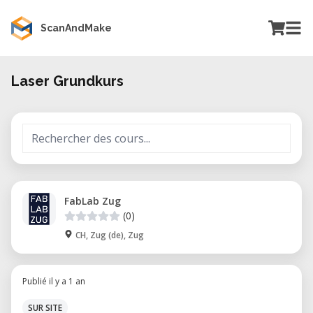
ScanAndMake
Laser Grundkurs
FabLab Zug
(0)
CH, Zug (de), Zug
Publié il y a 1 an
SUR SITE