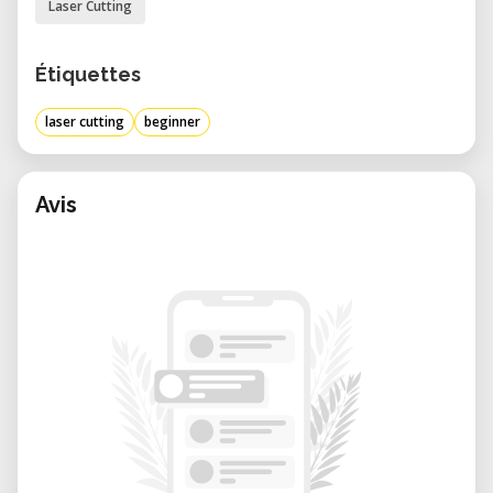
Laser Cutting
Termine: Kurse finden mindestens einmal im
Monat abends oder am Wochenende statt,
Étiquettes
bei ausreichendem Interesse. Individuelle
laser cutting
beginner
Termine sind nach Absprache möglich.
Anmeldung & Kontakt: Melde Dich vorab an
oder schreibe an
laser@fablab-zug.ch
.
Avis