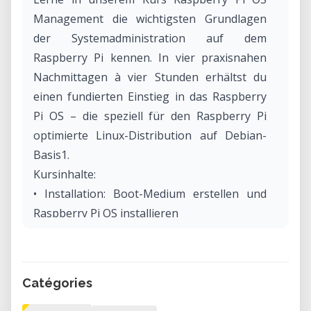
Management die wichtigsten Grundlagen
der Systemadministration auf dem
Raspberry Pi kennen. In vier praxisnahen
Nachmittagen à vier Stunden erhältst du
einen fundierten Einstieg in das Raspberry
Pi OS – die speziell für den Raspberry Pi
optimierte Linux-Distribution auf Debian-
Basis1.
Kursinhalte:
• Installation: Boot-Medium erstellen und
Raspberry Pi OS installieren
• Hardwaregrundlagen: CPU, Speicher,
Laufwerke und Peripherie
• Netzwerkverwaltung mit NetworkManager
Catégories
und Zugriff via SSH
• Systemverwaltung über die