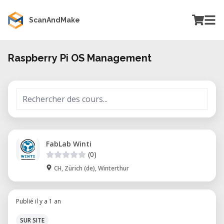
ScanAndMake
Raspberry Pi OS Management
FabLab Winti
(0)
CH, Zürich (de), Winterthur
Publié il y a 1 an
SUR SITE