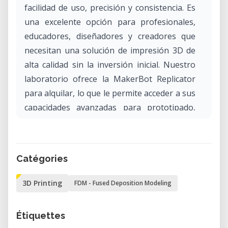
facilidad de uso, precisión y consistencia. Es
una excelente opción para profesionales,
educadores, diseñadores y creadores que
necesitan una solución de impresión 3D de
alta calidad sin la inversión inicial. Nuestro
laboratorio ofrece la MakerBot Replicator
para alquilar, lo que le permite acceder a sus
capacidades avanzadas para prototipado,
creación de modelos y proyectos educativos.
¿Por qué alquilar la MakerBot Replicator?
Catégories
• Impresiones de calidad profesional: Logre
impresiones 3D de alta resolución con
3D Printing
FDM - Fused Deposition Modeling
superficies lisas y detalles finos.
• Interfaz fácil de usar: La pantalla LCD
Étiquettes
intuitiva y la funcionalidad plug-and-play