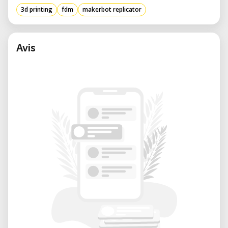
facilitan la configuración y el
3d printing
fdm
makerbot replicator
funcionamiento.
• Optimizada para filamento PLA: Diseñada
para trabajar sin problemas con el filamento
Avis
PLA de MakerBot, garantizando resultados
de alta calidad.
• Rendimiento sólido y fiable: Una placa de
construcción calentada y un sistema de
extrusión consistente reducen los fallos de
impresión.
• Ideal para educación y prototipado:
Perfecta para estudiantes, ingenieros y
diseñadores que buscan dar vida a sus ideas.
Características clave de la MakerBot
Replicator
• Volumen de construcción: 252 x 199 x 150