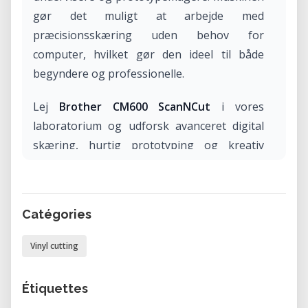
gør det muligt at arbejde med
præcisionsskæring uden behov for
computer, hvilket gør den ideel til både
begyndere og professionelle.
Lej
Brother CM600 ScanNCut
i vores
laboratorium og udforsk avanceret digital
skæring, hurtig prototyping og kreativ
produktion i et professionelt maker-miljø.
Hvad er Brother CM600 ScanNCut?
Catégories
Brother CM600 er en del af ScanNCut-serien
og er kendt som en af de få skæremaskiner
Vinyl cutting
med
indbygget 300 DPI scanner
. Denne
funktion gør det muligt at scanne
Étiquettes
håndtegnede designs, billeder eller mønstre