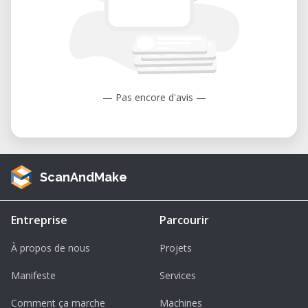
• Tarif :
• Gratuit pour les abonnés.
• 40 CHF pour les non-abonnés.
— Pas encore d'avis —
ScanAndMake
Entreprise
Parcourir
À propos de nous
Projets
Manifeste
Services
Comment ça marche
Machines