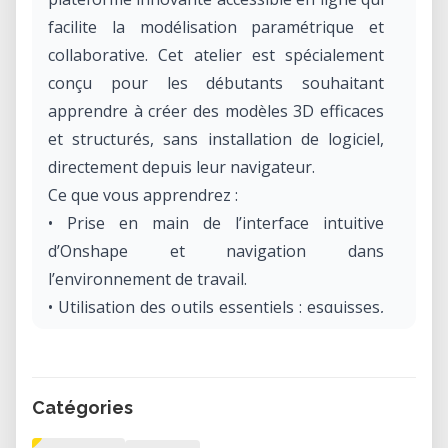
facilite la modélisation paramétrique et
collaborative. Cet atelier est spécialement
conçu pour les débutants souhaitant
apprendre à créer des modèles 3D efficaces
et structurés, sans installation de logiciel,
directement depuis leur navigateur.
Ce que vous apprendrez :
• Prise en main de l’interface intuitive
d’Onshape et navigation dans
l’environnement de travail.
• Utilisation des outils essentiels : esquisses,
extrusions, contraintes et gestion de l’arbre
de construction.
• Bonnes pratiques pour structurer vos
Catégories
projets et modéliser des pièces en 3D
adaptées à l’impression ou à la production.