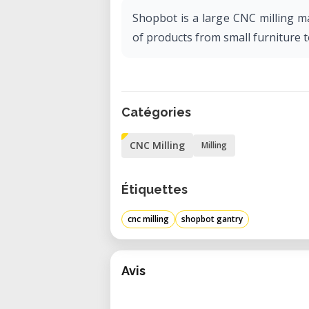
Shopbot is a large CNC milling m
of products from small furniture t
Catégories
CNC Milling
Milling
Étiquettes
cnc milling
shopbot gantry
Avis