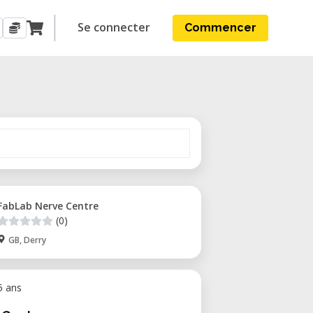
Se connecter
Commencer
FabLab Nerve Centre
(0)
GB, Derry
 5 ans