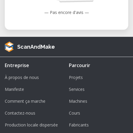
Nutzerinnen, Designerinnen und
Techniker*innen.
— Pas encore d'avis —
• Kosteneffizient: Nutzen Sie die Technologie
projektbasiert und sparen Sie die Investition
in eigene Geräte.
• Top-Zustand garantiert: Der Bodor BCL-
ScanAndMake
XM 1309 wird regelmäßig gewartet,
gereinigt und kalibriert – für optimale
Entreprise
Parcourir
Leistung bei jeder Nutzung.
Hinweis: Die Nutzung ist ausschließlich vor
À propos de nous
Projets
Ort in unserem Labor möglich – keine
Manifeste
Services
Vermietung zur externen Nutzung.
Comment ça marche
Machines
Überblick
Contactez-nous
Cours
• Modell: Bodor BCL-XM 1309
• Hersteller: Bodor Laser
Production locale dispersée
Fabricants
• Typ: CO₂-Lasergravier- und -