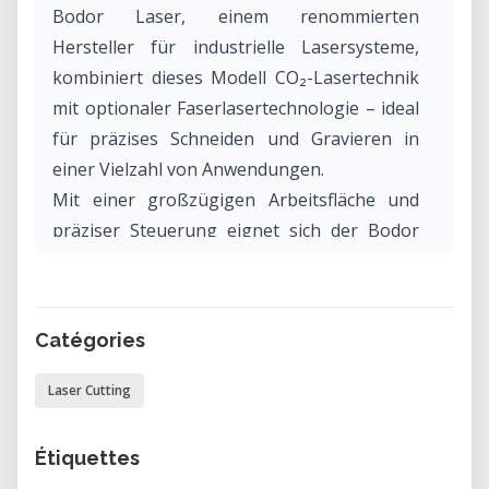
Bodor Laser, einem renommierten
Hersteller für industrielle Lasersysteme,
kombiniert dieses Modell CO₂-Lasertechnik
mit optionaler Faserlasertechnologie – ideal
für präzises Schneiden und Gravieren in
einer Vielzahl von Anwendungen.
Mit einer großzügigen Arbeitsfläche und
präziser Steuerung eignet sich der Bodor
BCL-XM 1309 besonders für Prototyping,
Modellbau, Werbetechnik, Design und
Architektur.
Catégories
Warum den Bodor BCL-XM 1309 in unserem
Laser Cutting
Labor mieten?
Die Nutzung des Bodor BCL-XM 1309 in
Étiquettes
unserem Labor bietet eine professionelle