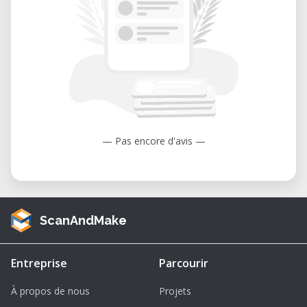
— Pas encore d'avis —
ScanAndMake
Entreprise
Parcourir
À propos de nous
Projets