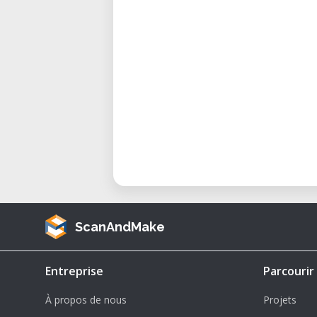
ScanAndMake
Entreprise
Parcourir
À propos de nous
Projets