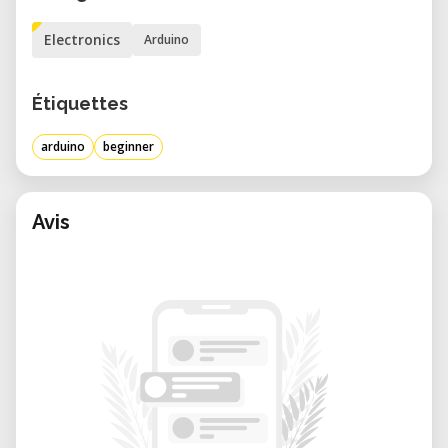
die Grundlagen der Elektronik und
Electronics
Arduino
Programmierung.
In diesem Kurs kombinieren wir
Étiquettes
verschiedene elektronische Bauelemente,
damit Du schnell verstehst, wie ein Arduino
arduino
beginner
funktioniert und wie Du erste eigene
Experimente ohne Frust umsetzen kannst.
Du lernst sowohl Hardware-Grundlagen als
Avis
auch die Software-Seite kennen – perfekt
für Einsteiger!
Inhalte des Arduino Kurses
• Schritt-für-Schritt Einführung in die
Bedienung des Arduino
• Verständnis, wie Signale an den Arduino
gesendet und wieder ausgegeben werden