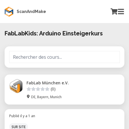
ScanAndMake
FabLabKids: Arduino Einsteigerkurs
FabLab München e.V.
(0)
DE, Bayern, Munich
Publié il y a 1 an
SUR SITE