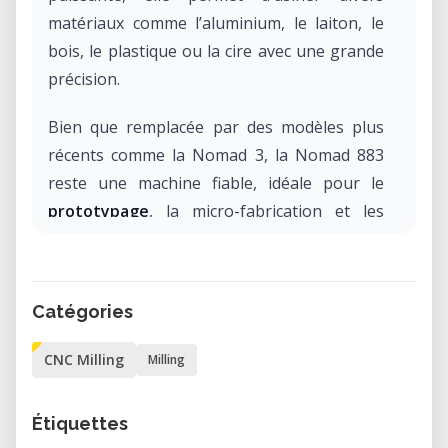
matériaux comme l’aluminium, le laiton, le
bois, le plastique ou la cire avec une grande
précision.
Bien que remplacée par des modèles plus
récents comme la Nomad 3, la Nomad 883
reste une machine fiable, idéale pour le
prototypage
, la micro-fabrication et les
projets artistiques détaillés.
Pourquoi utiliser la Nomad 883 au
Catégories
FabLab Marie-Rivier ?
L’accès à la
Carbide3D Nomad 883
dans
CNC Milling
Milling
notre laboratoire permet d’utiliser une
machine CNC professionnelle sans
Étiquettes
investissement coûteux. Elle est