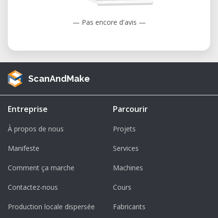
Machine entretenue
— Pas encore d'avis —
Équipement calibré et vérifié
régulièrement pour des performances
optimales.
Caractéristiques techniques
ScanAndMake
Volume d’usinage
: 203 × 203 × 76 mm
Broche
: intégrée, vitesse réglable
Entreprise
Parcourir
Vitesse maximale
: jusqu’à 10 000 tr/min
À propos de nous
Projets
Précision
: ± 0,05 mm (selon
Manifeste
Services
configuration)
Comment ça marche
Machines
Matériaux compatibles
: aluminium,
laiton, bois, plastique, cire, PCB
Contactez-nous
Cours
Logiciels compatibles
: Carbide Create,
Production locale dispersée
Fabricants
MeshCAM, Fusion 360