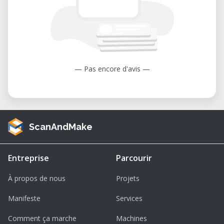
— Pas encore d'avis —
ScanAndMake
Entreprise
Parcourir
À propos de nous
Projets
Manifeste
Services
Comment ça marche
Machines