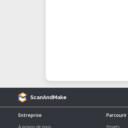
para materiais técnicos
• Conectividade: Fluxo de tra
estável fora de linha
• Sistema de Filamento Aberto: U
ajustes otimizados no Cura
Considerações e Vantagens
A Ultimaker 2 é ideal para usuári
fluxo de trabalho eficiente sem a
• Manutenção mínima necessária: Fá
• Projeto Mecânico Estável: Estrut
qualidade.
• Personalizável no Cura: Contro
ScanAndMake
velocidade e perfis de material.
• Aquecimento e resfriamento rá
Entreprise
Parcourir
remova as peças com facilidade.
À propos de nous
Projets