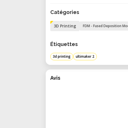
para testes e comparações.
Catégories
• Testes de Encaixe e Montage
precisos para validação de encaixe
3D Printing
FDM - Fused Deposition Mo
• Uso Educacional: Ensine os
sistema confiável e acessível.
Étiquettes
• Ferramentas e Gabaritos Per
produção de baixo volume ou gaba
3d printing
ultimaker 2
Características e Especificações C
Projetada para precisão e durabi
Avis
minimalista com um desempenho 
• Volume de Construção: 223 x 22
• Resolução de Camada: Até 20 mic
• Diâmetro de Bico: 0.4 mm (interc
• Compatibilidade de Materiais: P
• Placa de Construção Aquecida: 