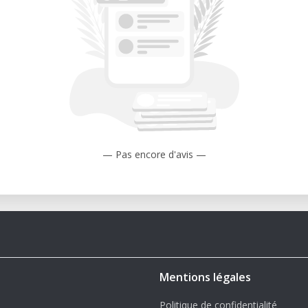
balho baseado em USB para impressão
se materiais de terceiros livremente com
os que valorizam a saída consistente e um
 complexidade da extrusão dupla.
— Pas encore d'avis —
cil de operar e limpar ou calibrar.
ura rígida reduz as vibrações e melhora a
le total sobre os ajustes de fatiamento,
pido: Inicie impressões rapidamente e
Mentions légales
Politique de confidentialité