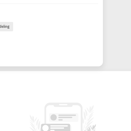
m: Produza modelos dimensionalmente
 e folga.
deling
 fundamentos da impressão 3D com um
sonalizados: Fabrique ferramentas de
ritos de layout.
have
lidade, a Ultimaker 2 combina um design
potente.
3 x 205 mm
ras para impressões de alta definição
ambiável)
LA, ABS, CPE, TPU e mais
Melhora a aderência e reduz a deformação