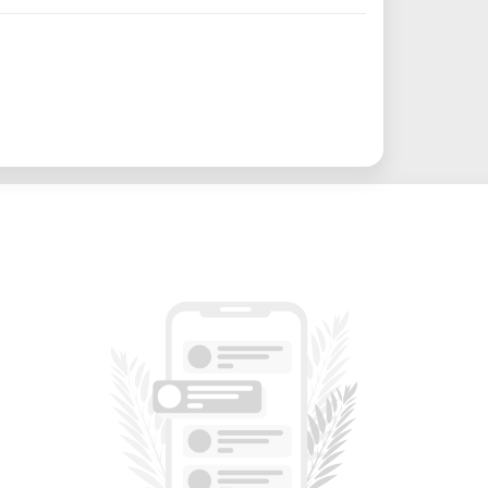
écoupe jusqu'à 30,5 cm de largeur et
(avec un alimentateur de rouleau).
 5 000 g de force (par rapport à 210 g
atériaux plus épais comme le cuir, le
utomatique de la profondeur pour une
ment manuel de lame.
: 3 fois plus rapide que les modèles
ité accrue.
 : Choisissez entre la découpe de vinyle
écoupe pop-out pour le papier ou la
s.
gré & Coupeur transversal : Chargez et
 rouleaux de vinyle ou de HTV pour des
oupe sans fil avec une connexion fluide