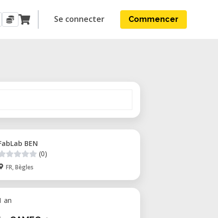
Se connecter
Commencer
FabLab BEN
(0)
FR, Bègles
 1 an