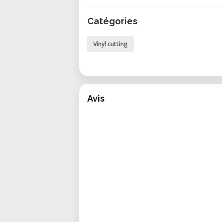
Grande zone de découpe : D
jusqu'à 3 mètres de longueur 
Catégories
Force de découpe puissante :
pour la Cameo 3) pour des m
Vinyl cutting
feutre et le carton épais.
AutoBlade 2 : Ajustement a
découpe précise sans change
Avis
Vitesse de découpe élevée 
précédents pour une productiv
Options de découpe sans tapis
alimenté par rouleau, la d
découpe standard avec un tapi
Alimentateur de rouleau inté
découpez facilement de longs
designs continus.
Connectivité Bluetooth : Déc