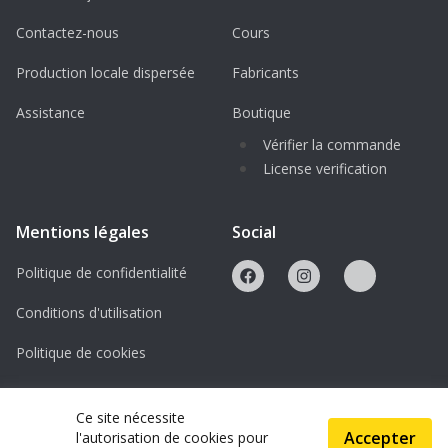
vous.
Contactez-nous
Cours
Inscription et contact
Production locale dispersée
Fabricants
Rejoignez-nous et lancez-vous dans la
Assistance
Boutique
création numérique dès aujourd'hui !
Vérifier la commande
License verification
Création de compte :
Pensez à créer
votre compte gratuit sur
www.tinkercad.com avant le début du
Mentions légales
Social
cours.
Politique de confidentialité
Réservation & Renseignements :
Conditions d'utilisation
Contactez notre équipe par e-mail à
info@espace-lab.org
pour réserver votre
Politique de cookies
place.
Licences
Ce site nécessite
Accepter
l'autorisation de cookies pour