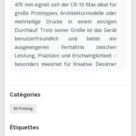
470 mm eignet sich der CR-10 Max ideal für
große Prototypen, Architekturmodelle oder
mehrteilige Drucke in einem einzigen
Durchlauf. Trotz seiner Größe ist das Gerät
benutzerfreundlich und bietet ein
ausgewogenes Verhältnis zwischen
Leistung, Präzision und Erschwinglichkeit –
besonders geeignet für Kreative, Designer
und Bildungseinrichtungen.
Warum den CR-10 Max in unserem Labor
Catégories
mieten?
Das Mieten des Creality CR-10 Max in
3D Printing
unserem Labor bietet dir den Zugang zu
einem leistungsstarken Großformatdrucker
Étiquettes
– ganz ohne Anschaffungskosten. Du