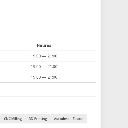
ones
ricación
Heures
19:00 — 21:00
ra, tecnólogos, emprendedores.
nterías, herrería.
19:00 — 21:00
cación por impresión 3D, CNC, laser o
19:00 — 21:00
.
 los estudiantes?
tor Autodesk
 clases en horario nocturno.
CNC Milling
3D Printing
Autodesk - Fusion