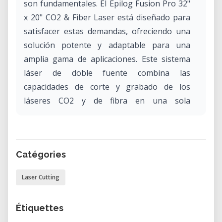
son fundamentales. El Epilog Fusion Pro 32"
x 20" CO2 & Fiber Laser está diseñado para
satisfacer estas demandas, ofreciendo una
solución potente y adaptable para una
amplia gama de aplicaciones. Este sistema
láser de doble fuente combina las
capacidades de corte y grabado de los
láseres CO2 y de fibra en una sola
plataforma fluida, permitiendo a los
usuarios abordar proyectos diversos con
precisión y eficiencia excepcionales.
Catégories
Características clave y beneficios:
Laser Cutting
Tecnología de doble fuente:
Cambia sin esfuerzo entre fuentes de
Étiquettes
láser CO2 y de fibra, eliminando la