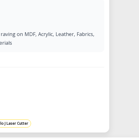
aving on MDF, Acrylic, Leather, Fabrics,
erials
lo J Laser Cutter