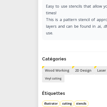
Easy to use stencils that allow 
times!
This is a pattern stencil of appr
layers and can be found in .ai, .
use.
Catégories
Wood Working
2D Design
Laser
Vinyl cutting
Étiquettes
illustrator
cutting
stencils