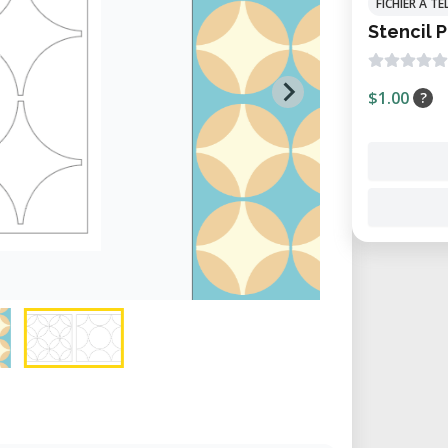
FICHIER À 
Stencil P
$1.00
?