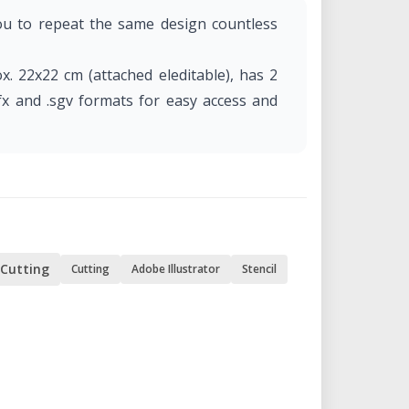
you to repeat the same design countless
ox. 22x22 cm (attached eleditable), has 2
dfx and .sgv formats for easy access and
 Cutting
Cutting
Adobe Illustrator
Stencil