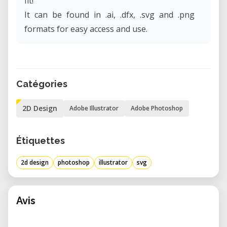
fit!
It can be found in .ai, .dfx, .svg and .png
formats for easy access and use.
Catégories
2D Design
Adobe Illustrator
Adobe Photoshop
Étiquettes
2d design
photoshop
illustrator
svg
Avis