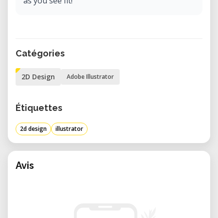
as you see fit!
Catégories
2D Design
Adobe Illustrator
Étiquettes
2d design
illustrator
Avis