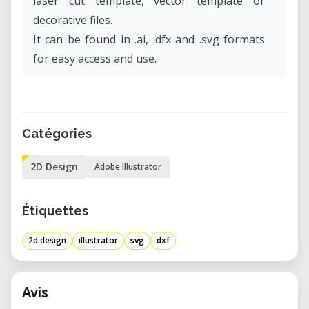
laser cut template, vector template or
decorative files.
It can be found in .ai, .dfx and .svg formats
for easy access and use.
Catégories
2D Design
Adobe Illustrator
Étiquettes
2d design
illustrator
svg
dxf
Avis