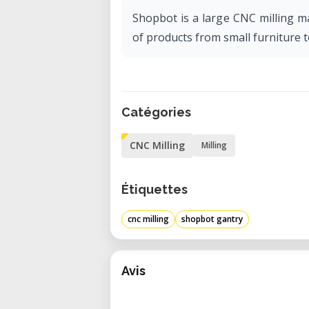
Shopbot is a large CNC milling m
of products from small furniture t
Catégories
CNC Milling
Milling
Étiquettes
cnc milling
shopbot gantry
Avis