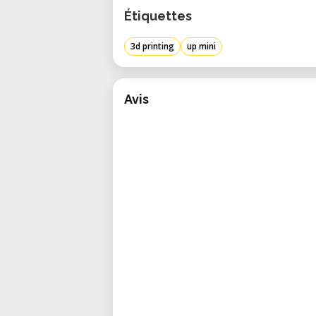
Étiquettes
3d printing
up mini
Avis