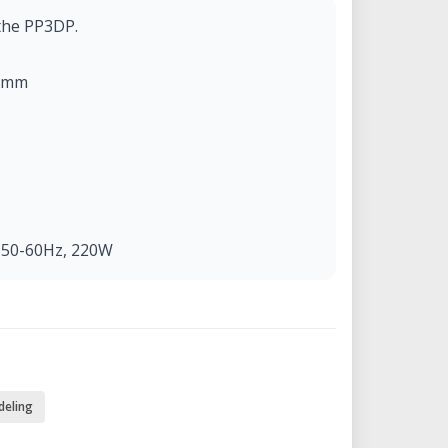
 the PP3DP.
0 mm
 50-60Hz, 220W
deling